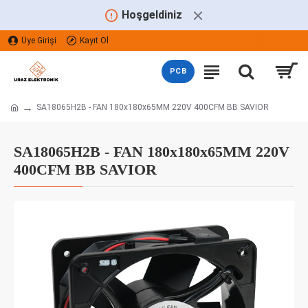
Hoşgeldiniz
Üye Girişi
Kayıt Ol
TÜRK LIRASI
TRY
PCB
SA18065H2B - FAN 180x180x65MM 220V 400CFM BB SAVIOR
SA18065H2B - FAN 180x180x65MM 220V
400CFM BB SAVIOR