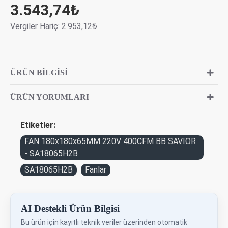
3.543,74₺
Vergiler Hariç: 2.953,12₺
ÜRÜN BILGISI
ÜRÜN YORUMLARI
Etiketler:
FAN 180x180x65MM 220V 400CFM BB SAVIOR
- SA18065H2B
SA18065H2B
Fanlar
AI Destekli Ürün Bilgisi
Bu ürün için kayıtlı teknik veriler üzerinden otomatik