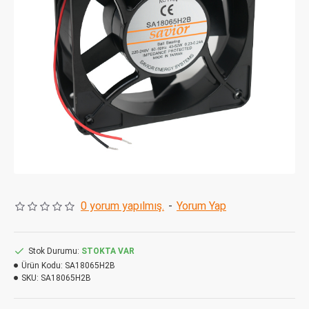
0 yorum yapılmış.
-
Yorum Yap
Stok Durumu:
STOKTA VAR
Ürün Kodu:
SA18065H2B
SKU:
SA18065H2B