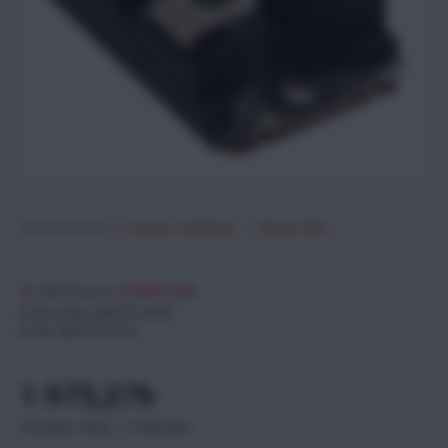
0 yorum yapılmış.
-
Yorum Yap
Stok Durumu:
STOKTA YOK
Ürün Kodu:
MMO74-16IO6
SKU:
MMO74-16IO6
1.975,27₺
Vergiler Hariç: 1.646,06₺