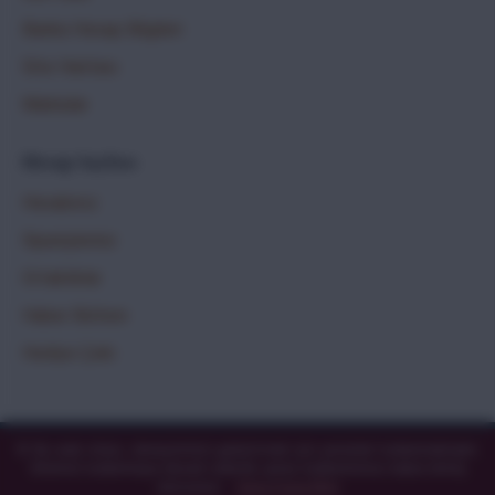
Banka Hesap Bilgileri
Site Haritası
Markalar
Hesap Sayfası
Hesabınız
Siparişleriniz
Ortaklıklar
Haber Bülteni
Hediye Çeki
🍪 Bu web sitesi, deneyiminizi geliştirmek için çerezleri kullanmaktadır.
Copyright © 2020 - Tüm Hakları
Sitemizi kullanmaya devam ederek çerez kullanımımızı kabul etmiş
OpencartJournal.com
Saklıdır -
olursunuz.
Daha Fazla Bilgi