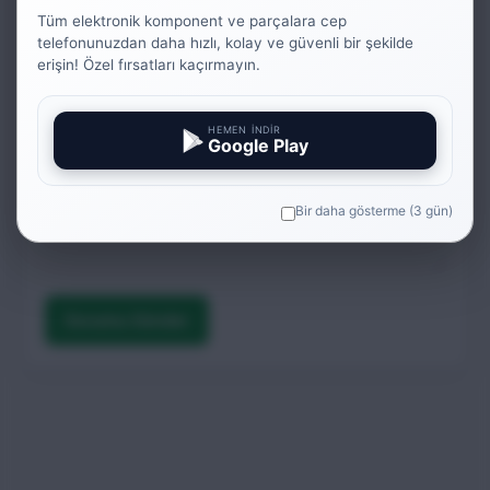
Bu ürün ile ilgili detaylı bilgi almak istiyorum
Tüm elektronik komponent ve parçalara cep
telefonunuzdan daha hızlı, kolay ve güvenli bir şekilde
erişin! Özel fırsatları kaçırmayın.
Yanıtlar sadece ürün adı, kategori ve kayıtlı gerçek teknik veriler
üzerinden oluşturulur.
Ek bilgi için soru sorun
HEMEN İNDİR
Google Play
Bir daha gösterme (3 gün)
Sorumu Gönder