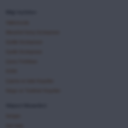
Bilgi Sayfaları
Hakkımızda
Mesafeli Satış Sözleşmesi
Gizlilik Sözleşmesi
Üyelik Sözleşmesi
Çerez Politikası
KVKK
Çayma ve İade Koşulları
Kargo ve Teslimat Koşulları
Müşteri Hizmetleri
İletişim
Geri İade