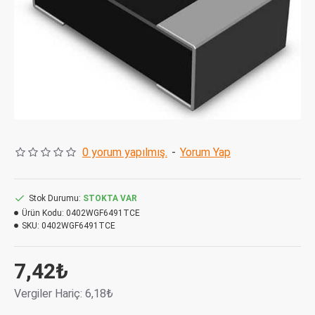
0 yorum yapılmış.
-
Yorum Yap
Stok Durumu:
STOKTA VAR
Ürün Kodu:
0402WGF6491TCE
SKU:
0402WGF6491TCE
7,42₺
Vergiler Hariç: 6,18₺