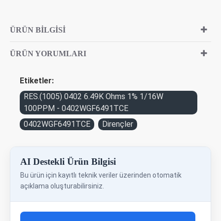
ÜRÜN BILGISI
ÜRÜN YORUMLARI
Etiketler:
RES.(1005) 0402 6.49K Ohms 1% 1/16W
100PPM - 0402WGF6491TCE
0402WGF6491TCE
Dirençler
AI Destekli Ürün Bilgisi
Bu ürün için kayıtlı teknik veriler üzerinden otomatik
açıklama oluşturabilirsiniz.