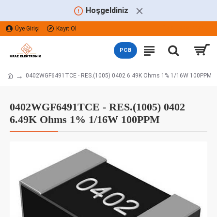
Hoşgeldiniz
Üye Girişi
Kayıt Ol
TÜRK LIRASI
TRY
PCB
0402WGF6491TCE - RES.(1005) 0402 6.49K Ohms 1% 1/16W 100PPM
0402WGF6491TCE - RES.(1005) 0402
6.49K Ohms 1% 1/16W 100PPM