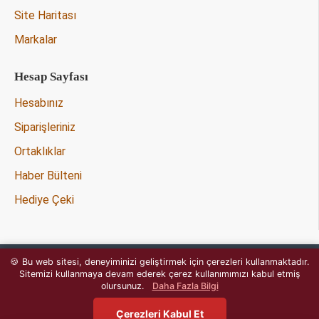
Site Haritası
Markalar
Hesap Sayfası
Hesabınız
Siparişleriniz
Ortaklıklar
Haber Bülteni
Hediye Çeki
🍪 Bu web sitesi, deneyiminizi geliştirmek için çerezleri kullanmaktadır.
Copyright © 2020 - Tüm Hakları
Sitemizi kullanmaya devam ederek çerez kullanımımızı kabul etmiş
OpencartJournal.com
Saklıdır -
olursunuz.
Daha Fazla Bilgi
Çerezleri Kabul Et