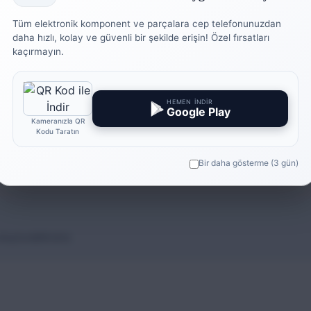
Genişlik
Tüm elektronik komponent ve parçalara cep telefonunuzdan
daha hızlı, kolay ve güvenli bir şekilde erişin! Özel fırsatları
Yükseklik
kaçırmayın.
Çalışma Voltajı
HEMEN İNDİR
Sıcaklık Katsayısı
Google Play
Kameranızla QR
Kodu Taratın
Montaj Tipi
Bir daha gösterme (3 gün)
PM - 0402WGF523JTCE
0402WGF523JTCE
Dirençler
luşturabilirsiniz.