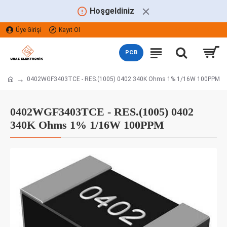
Hoşgeldiniz
Üye Girişi
Kayıt Ol
TÜRK LIRASI
TRY
PCB
0402WGF3403TCE - RES.(1005) 0402 340K Ohms 1% 1/16W 100PPM
0402WGF3403TCE - RES.(1005) 0402
340K Ohms 1% 1/16W 100PPM