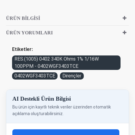
ÜRÜN BILGISI
ÜRÜN YORUMLARI
Etiketler:
RES.(1005) 0402 340K Ohms 1% 1/16W
100PPM - 0402WGF3403TCE
0402WGF3403TCE
Dirençler
AI Destekli Ürün Bilgisi
Bu ürün için kayıtlı teknik veriler üzerinden otomatik
açıklama oluşturabilirsiniz.