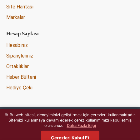
Site Haritası
Markalar
Hesap Sayfası
Hesabınız
Siparişleriniz
Ortaklıklar
Haber Bülteni
Hediye Çeki
🍪 Bu web sitesi, deneyiminizi geliştirmek için çerezleri kullanmaktadır.
Copyright © 2020 - Tüm Hakları
Sitemizi kullanmaya devam ederek çerez kullanımımızı kabul etmiş
OpencartJournal.com
Saklıdır -
olursunuz.
Daha Fazla Bilgi
Çerezleri Kabul Et