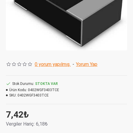
0 yorum yapılmış.
-
Yorum Yap
Stok Durumu:
STOKTA VAR
Ürün Kodu:
0402WGF3403TCE
SKU:
0402WGF3403TCE
7,42₺
Vergiler Hariç: 6,18₺