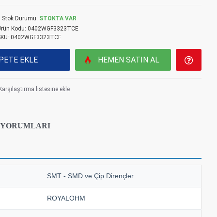
Stok Durumu:
STOKTA VAR
rün Kodu:
0402WGF3323TCE
SKU:
0402WGF3323TCE
PETE EKLE
HEMEN SATIN AL
Karşılaştırma listesine ekle
 YORUMLARI
SMT - SMD ve Çip Dirençler
ROYALOHM