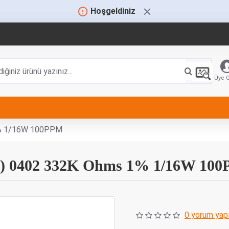
Hoşgeldiniz
Üye G
1% 1/16W 100PPM
) 0402 332K Ohms 1% 1/16W 10
0 yorum yapı