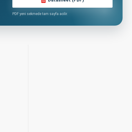
PDF
PDF yeni sekmede tam sayfa acilir.