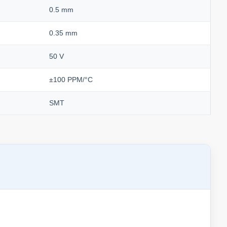
0.5 mm
0.35 mm
50 V
±100 PPM/°C
SMT