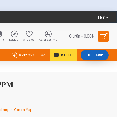
TRY
0 ürün - 0,00₺
irişi
Kayıt Ol
A. Listesi
Karşılaştırma
BLOG
0532 372 99 42
PCB Teklif
0PPM
lmış.
-
Yorum Yap