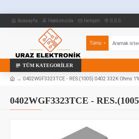
Anasayfa
Hakkımızda
İletişim
S.S.S
Tümü
TÜM KATEGORILER
0402WGF3323TCE - RES.(1005) 0402 332K Ohms 
0402WGF3323TCE - RES.(1005