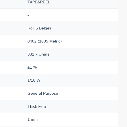
TAPE&REEL
-
RoHS Belgeli
0402 (1005 Metric)
332 k Ohms
±1 %
1/16 W
General Purpose
Thick Film
1 mm