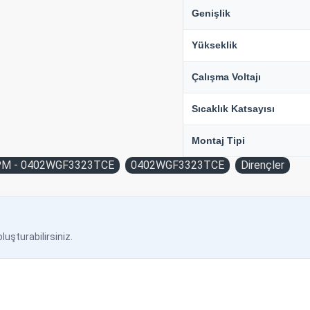
Genişlik
Yükseklik
Çalışma Voltajı
Sıcaklık Katsayısı
Montaj Tipi
PPM - 0402WGF3323TCE
0402WGF3323TCE
Dirençler
luşturabilirsiniz.