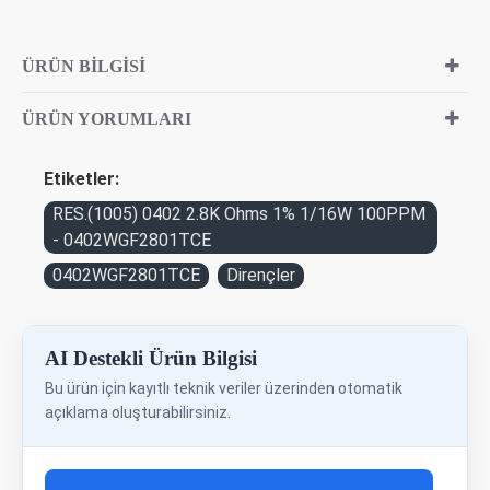
ÜRÜN BILGISI
ÜRÜN YORUMLARI
Etiketler:
RES.(1005) 0402 2.8K Ohms 1% 1/16W 100PPM
- 0402WGF2801TCE
0402WGF2801TCE
Dirençler
AI Destekli Ürün Bilgisi
Bu ürün için kayıtlı teknik veriler üzerinden otomatik
açıklama oluşturabilirsiniz.