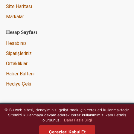
Site Haritası
Markalar
Hesap Sayfası
Hesabınız
Siparişleriniz
Ortaklıklar
Haber Bülteni
Hediye Çeki
🍪 Bu web sitesi, deneyiminizi geliştirmek için çerezleri kullanmaktadır.
Copyright © 2020 - Tüm Hakları
Sitemizi kullanmaya devam ederek çerez kullanımımızı kabul etmiş
OpencartJournal.com
Saklıdır -
olursunuz.
Daha Fazla Bilgi
Çerezleri Kabul Et