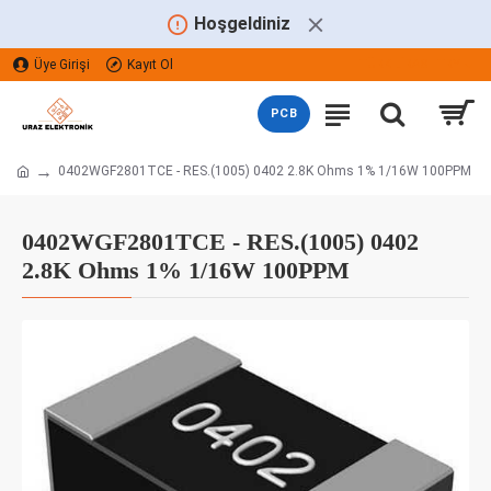
Hoşgeldiniz
Üye Girişi
Kayıt Ol
TÜRK LIRASI
TRY
PCB
0402WGF2801TCE - RES.(1005) 0402 2.8K Ohms 1% 1/16W 100PPM
0402WGF2801TCE - RES.(1005) 0402
2.8K Ohms 1% 1/16W 100PPM