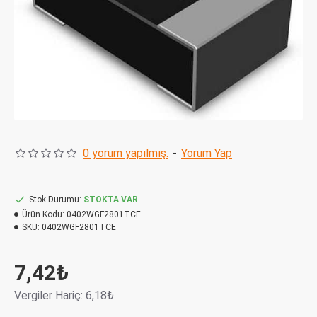
0 yorum yapılmış.
-
Yorum Yap
Stok Durumu:
STOKTA VAR
Ürün Kodu:
0402WGF2801TCE
SKU:
0402WGF2801TCE
7,42₺
Vergiler Hariç: 6,18₺