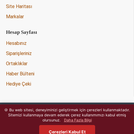
Site Haritası
Markalar
Hesap Sayfası
Hesabınız
Siparişleriniz
Ortaklıklar
Haber Bülteni
Hediye Çeki
🍪 Bu web sitesi, deneyiminizi geliştirmek için çerezleri kullanmaktadır.
Copyright © 2020 - Tüm Hakları
Sitemizi kullanmaya devam ederek çerez kullanımımızı kabul etmiş
OpencartJournal.com
Saklıdır -
olursunuz.
Daha Fazla Bilgi
Çerezleri Kabul Et