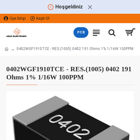
Hoşgeldiniz
Üye Girişi
Kayıt Ol
TÜRK LIRASI
TRY
PCB
0402WGF1910TCE - RES.(1005) 0402 191 Ohms 1% 1/16W 100PPM
0402WGF1910TCE - RES.(1005) 0402 191
Ohms 1% 1/16W 100PPM