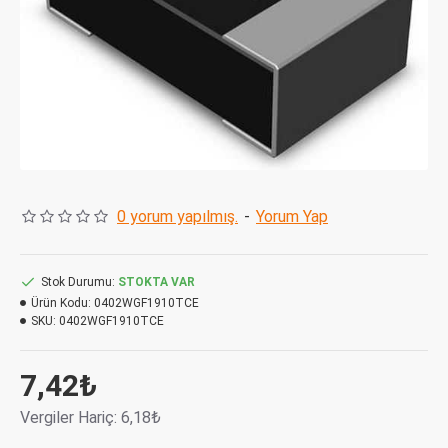
0 yorum yapılmış.
-
Yorum Yap
Stok Durumu:
STOKTA VAR
Ürün Kodu:
0402WGF1910TCE
SKU:
0402WGF1910TCE
7,42₺
Vergiler Hariç: 6,18₺