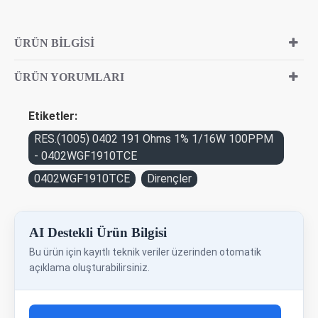
ÜRÜN BILGISI
ÜRÜN YORUMLARI
Etiketler:
RES.(1005) 0402 191 Ohms 1% 1/16W 100PPM
- 0402WGF1910TCE
0402WGF1910TCE
Dirençler
AI Destekli Ürün Bilgisi
Bu ürün için kayıtlı teknik veriler üzerinden otomatik
açıklama oluşturabilirsiniz.