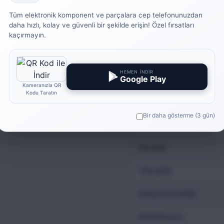
Tepki Süresi
Tüm elektronik komponent ve parçalara cep telefonunuzdan
daha hızlı, kolay ve güvenli bir şekilde erişin! Özel fırsatları
Gösterge
kaçırmayın.
Kesme Kapasitesi
HEMEN İNDİR
Google Play
Erime Değeri (I²t)
Kameranızla QR
Kodu Taratın
Çap
Bir daha gösterme (3 gün)
Uzunluk
Genişlik
Yükseklik
Çalışma Sıcaklığı
Sertifikasyon