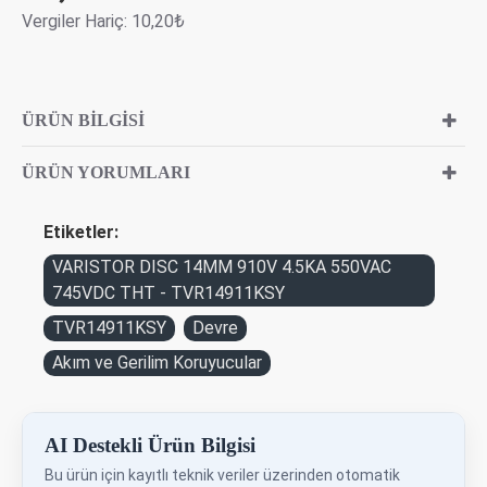
Vergiler Hariç: 10,20₺
ÜRÜN BILGISI
ÜRÜN YORUMLARI
Etiketler:
VARISTOR DISC 14MM 910V 4.5KA 550VAC
745VDC THT - TVR14911KSY
TVR14911KSY
Devre
Akım ve Gerilim Koruyucular
AI Destekli Ürün Bilgisi
Bu ürün için kayıtlı teknik veriler üzerinden otomatik