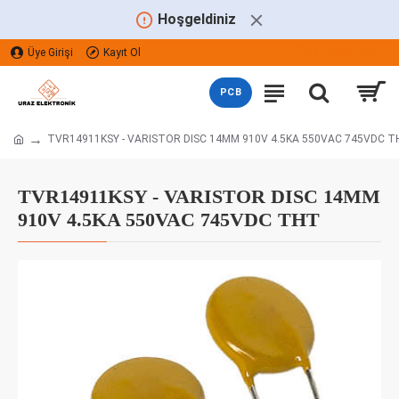
Hoşgeldiniz
Üye Girişi
Kayıt Ol
TÜRK LIRASI
TRY
PCB
TVR14911KSY - VARISTOR DISC 14MM 910V 4.5KA 550VAC 745VDC T
TVR14911KSY - VARISTOR DISC 14MM
910V 4.5KA 550VAC 745VDC THT