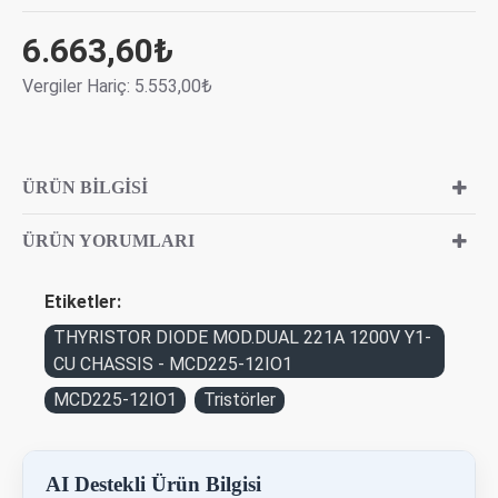
6.663,60₺
Vergiler Hariç: 5.553,00₺
ÜRÜN BILGISI
ÜRÜN YORUMLARI
Etiketler:
THYRISTOR DIODE MOD.DUAL 221A 1200V Y1-
CU CHASSIS - MCD225-12IO1
MCD225-12IO1
Tristörler
AI Destekli Ürün Bilgisi