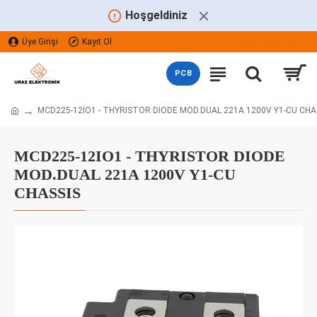
Hoşgeldiniz
Üye Girişi
Kayıt Ol
TÜRK LIRASI
TRY
PCB
MCD225-12IO1 - THYRISTOR DIODE MOD.DUAL 221A 1200V Y1-CU CHA
MCD225-12IO1 - THYRISTOR DIODE
MOD.DUAL 221A 1200V Y1-CU
CHASSIS