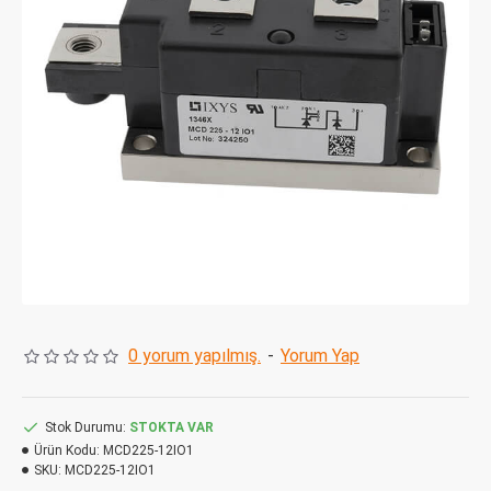
0 yorum yapılmış.
-
Yorum Yap
Stok Durumu:
STOKTA VAR
Ürün Kodu:
MCD225-12IO1
SKU:
MCD225-12IO1