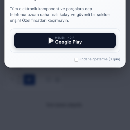
Tüm elektronik komponent ve parçalara cep
telefonunuzdan daha hızlı, kolay ve güvenli bir şekilde
erişin! Özel fırsatları kaçırmayın.
TRIO TECHNOLOGY
EB-221M26G02
HEMEN İNDİR
EB-221M26G02 -
Google Play
INDUCTOR POWER
220uH 12.50X12.50X10mm
SMD
Bir daha gösterme (3 gün)
33,08₺
Son ürüne ulaşıldı...