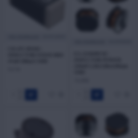
TRIO TECHNOLOGY
CD-47CJ03101
TRIO TECHNOLOGY
EA-221K09C02
CD-47CJ03101 -
EA-221K09C02 -
INDUCTOR FIXED 0603
INDUCTOR POWER
47nH 500mA SMD
220uH 5.20x5.80x4.80mm
9,31₺
SMD
15,45₺