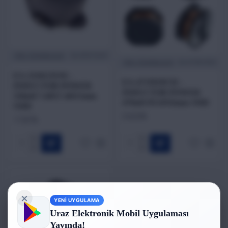
TRIO TECHNOLOGY
EA-331K15U01
TRIO TECHNOLOGY
EA-471M19C01
EA-331K15U01 -
EA-471M19C01 -
INDUCTOR POWER
INDUCTOR POWER
330uH 7.40X7.40X5mm
470uH 9X10X6mm SMD
SMD
24,20₺
17,87₺
×
YENİ UYGULAMA
Uraz Elektronik Mobil Uygulaması
Yayında!