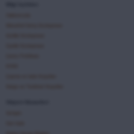
Bilgi Sayfaları
Hakkımızda
Mesafeli Satış Sözleşmesi
Gizlilik Sözleşmesi
Üyelik Sözleşmesi
Çerez Politikası
KVKK
Çayma ve İade Koşulları
Kargo ve Teslimat Koşulları
Müşteri Hizmetleri
İletişim
Geri İade
Banka Hesap Bilgileri