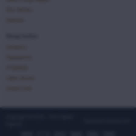
Site Haritası
Markalar
Hesap Sayfası
Hesabınız
Siparişleriniz
Ortaklıklar
Haber Bülteni
Hediye Çeki
Copyright © 2020 - Tüm Hakları
OpencartJournal.com
Saklıdır -