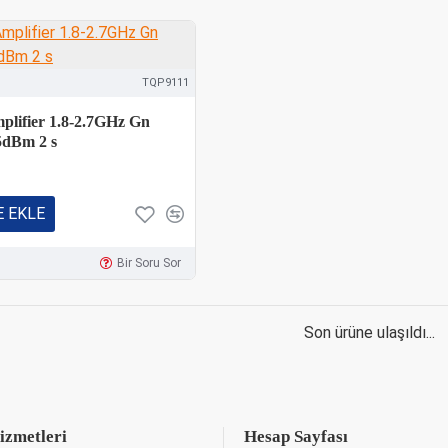
TQP9111
lifier 1.8-2.7GHz Gn
5dBm 2 s
 EKLE
Bir Soru Sor
Son ürüne ulaşıldı...
izmetleri
Hesap Sayfası