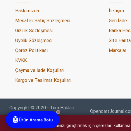
Hakkımızda
İletişim
Mesafeli Satış Sözleşmesi
Geri İade
Gizlilik Sözleşmesi
Banka Hesap
Üyelik Sözleşmesi
Site Harita
Çerez Politikası
Markalar
KVKK
Çayma ve İade Koşulları
Kargo ve Teslimat Koşulları
Copyright © 2020 - Tüm Hakları
OpencartJournal.c
Saklıdır -
🤖
Ürün Arama Botu
🍪 Bu web sitesi, deneyiminizi geliştirmek için çerezleri kullan