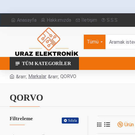
Anasayfa
Hakkımızda
İletişim
S.S.S
Tümü
TÜM KATEGORILER
Markalar
QORVO
QORVO
Filtreleme
Sıfırla
Ürün 