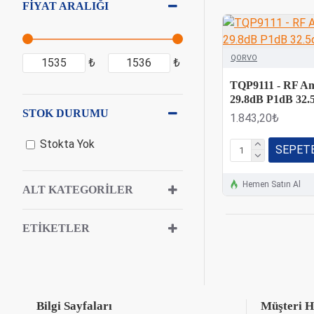
FIYAT ARALIĞI
QORVO
₺
₺
TQP9111 - RF Amp
29.8dB P1dB 32.
STOK DURUMU
1.843,20₺
Stokta Yok
SEPETE
Hemen Satın Al
ALT KATEGORILER
ETIKETLER
Bilgi Sayfaları
Müşteri H