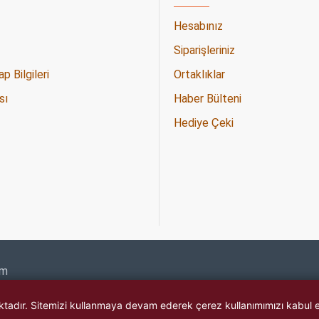
Hesabınız
Siparişleriniz
 Bilgileri
Ortaklıklar
sı
Haber Bülteni
Hediye Çeki
om
maktadır. Sitemizi kullanmaya devam ederek çerez kullanımımızı kabul 
★★★★★
4.7
https://www.urazelektronik.com/
(3 değerlendirme