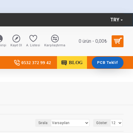
TRY
0 ürün - 0,00₺
irişi
Kayıt Ol
A. Listesi
Karşılaştırma
BLOG
0532 372 99 42
PCB Teklif
Sırala:
Göster: