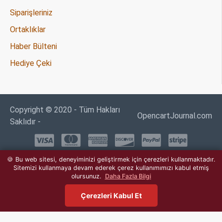
Siparişleriniz
Ortaklıklar
Haber Bülteni
Hediye Çeki
Copyright © 2020 - Tüm Hakları
OpencartJournal.com
Saklıdır -
🍪 Bu web sitesi, deneyiminizi geliştirmek için çerezleri kullanmaktadır.
★★★★★
4.7
https://www.urazelektronik.com/
(3
Sitemizi kullanmaya devam ederek çerez kullanımımızı kabul etmiş
olursunuz.
Daha Fazla Bilgi
değerlendirme)
Çerezleri Kabul Et
Anasayfa
A. Listesi
Karşılaştırma
Email
Telefon