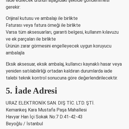
İade edilecek ürünün aşağıdaki şekilde gönderilmesi
gerekir:
Orijinal kutusu ve ambalajı ile birlikte
Faturası veya fatura örneği ile birlikte
Varsa tüm aksesuarları, garanti belgesi, kullanım kılavuzu
ve ek parçaları ile birlikte
Ürünün zarar görmesini engelleyecek uygun koruyucu
ambalajla
Eksik aksesuar, eksik ambalaj, kullanıcı kaynaklı hasar veya
yeniden satılabilirliği ortadan kaldıran durumlarda iade
talebi teknik kontrol sonucuna göre değerlendirilecektir.
5. İade Adresi
URAZ ELEKTRONİK SAN. DIŞ TİC. LTD. ŞTİ.
Kemankeş Kara Mustafa Paşa Mahallesi
Havyar Han İçi Sokak No:7 D:41-42-43
Beyoğlu / İstanbul