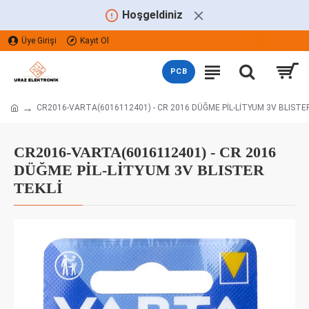
Hoşgeldiniz
Üye Girişi
Kayıt Ol
TÜRK LIRASI
TRY
PCB
CR2016-VARTA(6016112401) - CR 2016 DÜĞME PİL-LİTYUM 3V BLISTE
CR2016-VARTA(6016112401) - CR 2016
DÜĞME PİL-LİTYUM 3V BLISTER
TEKLİ